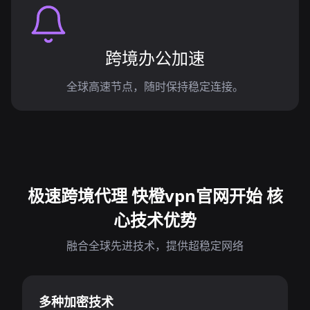
跨境办公加速
全球高速节点，随时保持稳定连接。
极速跨境代理 快橙vpn官网开始 核
心技术优势
融合全球先进技术，提供超稳定网络
多种加密技术