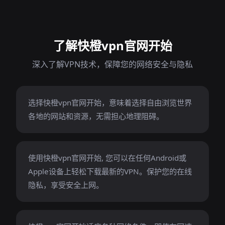
了解快橙vpn官网开始
深入了解VPN技术，保障您的网络安全与隐私
选择快橙vpn官网开始，意味着选择自由浏览世界
各地的网站和资源，无需担心地理阻碍。
使用快橙vpn官网开始, 您可以在任何Android或
Apple设备上轻松下载最新的VPN。保护您的在线
隐私，享受安全上网。